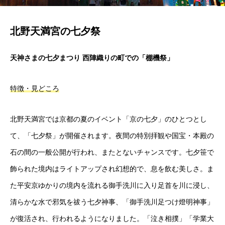
北野天満宮の七夕祭
天神さまの七夕まつり 西陣織りの町での「棚機祭」
特徴・見どころ
北野天満宮では京都の夏のイベント「京の七夕」のひとつとし
て、「七夕祭」が開催されます。夜間の特別拝観や国宝・本殿の
石の間の一般公開が行われ、またとないチャンスです。七夕笹で
飾られた境内はライトアップされ幻想的で、息を飲む美しさ。ま
た平安京ゆかりの境内を流れる御手洗川に入り足首を川に浸し、
清らかな水で邪気を祓う七夕神事、「御手洗川足つけ燈明神事」
が復活され、行われるようになりました。「泣き相撲」「学業大