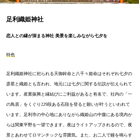
足利織姫神社
恋人との縁が深まる神社 美景を楽しみながら七夕を
特色
足利織姫神社に祀られる天御鉾命と八千々姫命はそれぞれ七夕の
彦星と織姫とも言われ、地元には七夕に関する伝説が伝えられて
います。産業振興と縁結びにご利益があると有名で、社内の「一
の鳥居」をくぐり229段ある石段を登ると願いが叶うといわれて
います。足利市の中心地にありながら織姫山の中腹にある境内か
らは関東平野を一望できます。夜はライトアップされるので、夜
景とあわせてロマンチックな雰囲気。また、お二人で鐘を鳴らす