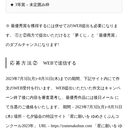
★ 3等賞 – 未定囲み枠
※ 最優秀賞を獲得するには併せて2のWEB提出も必要になりま
す。 ①と②両方で提出いただけると「夢くじ」と「最優秀賞」
のダブルチャンスになります!
応 募 方 法 ② WEBで送信する
2023年7月3日(月)~8月31日(木)までの期間、下記サイト内にて作
文のWEB受付を行います。 WEB提出いただいた作文はキャンペ
ーン終了後に内容を審査選考し、最優秀作品には後日メール に
て当選のご連絡をいたします。 期間 – 2023年7月3日(月)~8月31日
(木) 場所 – 七夕協会の特設サイト「星に願いを ゆめさくぶんコ
ンクール2023年」 URL – https://yumesakubun.com 「星に願いを ゆ